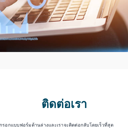
ติดต่อเรา
รอกแบบฟอร์มด้านล่างและเราจะติดต่อกลับโดยเร็วที่สุด