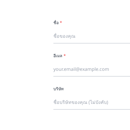
ชื่อ
*
อีเมล
*
บริษัท