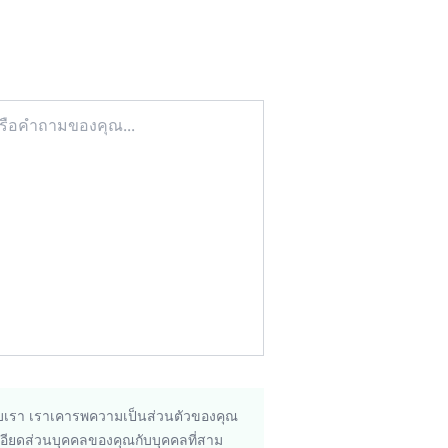
บเรา เราเคารพความเป็นส่วนตัวของคุณ
อียดส่วนบุคคลของคุณกับบุคคลที่สาม